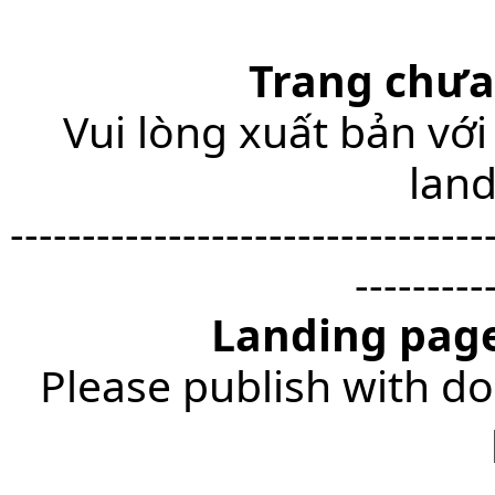
Trang chưa
Vui lòng xuất bản với
lan
---------------------------------
---------
Landing page
Please publish with do